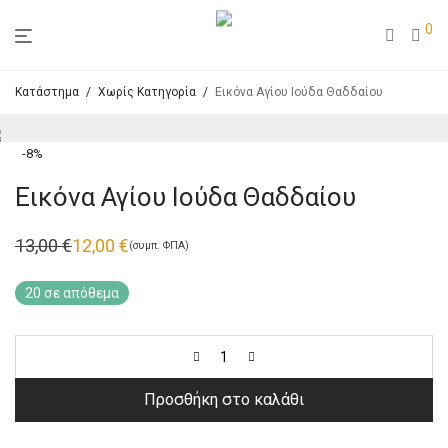
0
Κατάστημα
/
Χωρίς Κατηγορία
/
Εικόνα Αγίου Ιούδα Θαδδαίου
-
8
%
Εικόνα Αγίου Ιούδα Θαδδαίου
13,00
€
12,00
€
(συμπ. ΦΠΑ)
Original
Η
price
τρέχουσα
was:
τιμή
20 σε απόθεμα
13,00 €.
είναι:
12,00 €.
Προσθήκη στο καλάθι